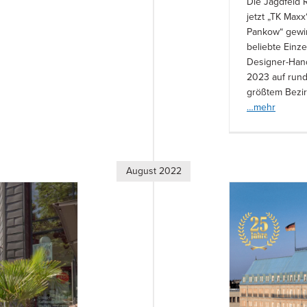
Die Jagdfeld R
jetzt „TK Max
Pankow“ gewi
beliebte Einz
Designer-Hand
2023 auf rund 
größtem Bezirk
…mehr
August 2022