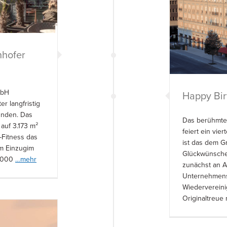
nhofer
mbH
Happy Bi
er langfristig
unden. Das
Das berühmtes
 auf 3.173 m²
feiert ein vi
m-Fitness das
ist das dem G
um Einzugim
Glückwünsche
0.000
…mehr
zunächst an
Unternehmens
Wiedervereini
Originaltreue 