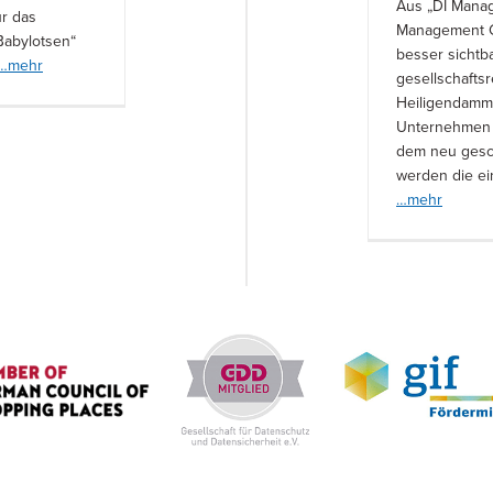
Aus „DI Mana
ur das
Management G
Babylotsen“
besser sichtb
…mehr
gesellschafts
Heiligendamm, 
Unternehmen 
dem neu gesch
werden die ei
…mehr