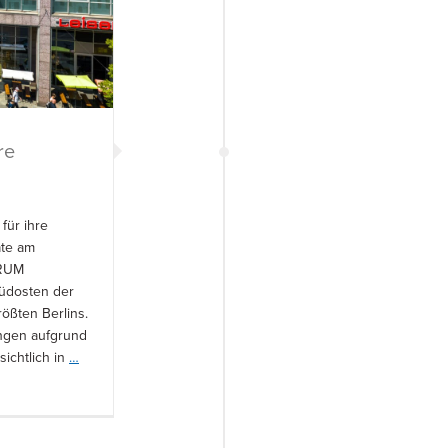
re
für ihre
ate am
ORUM
Südosten der
ößten Berlins.
ungen aufgrund
sichtlich in
…