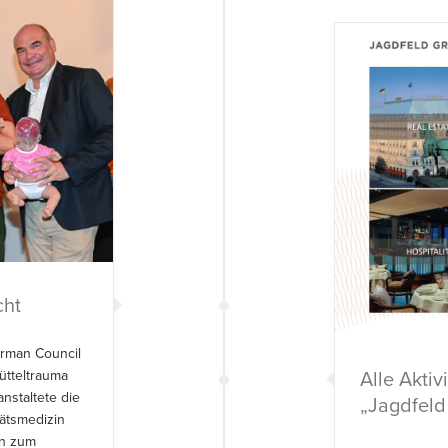
cht
rman Council
Alle Akti
ütteltrauma
nstaltete die
„Jagdfeld
tätsmedizin
en zum