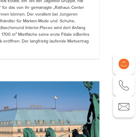
eal Estate, ein Teil der Jagdfeld Gruppe, hat
x“ für das von ihr gemanagte „Rathaus Center
nnen können. Der vorallem bei Jüngeren
elhändler für Marken-Mode und -Schuhe,
taschenund Interior-Pieces wird dort Anfang
1700 m² Mietfläche seine erste Filiale inBerlins
 eröffnen. Der langfristig laufende Mietvertrag