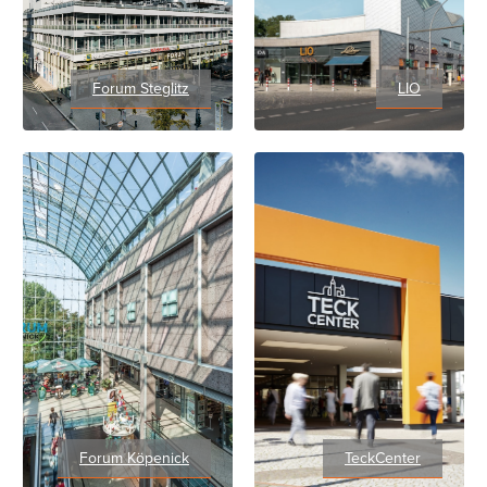
Forum Steglitz
LIO
Forum Köpenick
TeckCenter