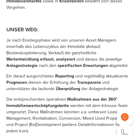
Immobilienmärkte
sowie in
Krisenzeiten
bewährt sich dieses
Vorgehen.
UNSER WEG:
Je nach Einstiegsphase wird von unseren Asset Managern
innerhalb des Lebenszyklus der Immobilie (Ankauf,
Bestandsoptimierung, Verkauf) die ganzheitliche
Wertentwicklung erfasst, analysiert
und daraus die jeweilige
Anlagestrategie
nach den
spezifischen Erwartungen
abgeleitet.
Ein darauf ausgerichtetes
Reporting
und regelmäßig aktualisierte
Prognosen
dienen der Erhöhung der
Transparenz
und
unterstützen die laufende
Überprüfung
der Anlagestrategie.
Die entsprechenden operativen
Maßnahmen aus der 360°
Immobilienwertschöpfungskette
werden mit dem Inhouse-Team
umgesetzt. Diese Maßnahmen könnten u.a. umfassen Leasing
Management, Revitalisation, Conversion, Mixed Used Property
und Project (Re)Development (weitere Detailinformationen hinter
jedem Icon):