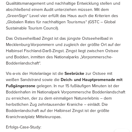
Qualitätsmanagement und nachhaltige Entwicklung stellen und
abschließend einem Audit unterziehen müssen. Mit dem
„GreenSign“ Level vier erfüllt das Haus auch die Kriterien des
„Globalen Rates für nachhaltigen Tourismus“ (GSTC – Global
Sustainable Tourism Council).
Das Ostseeheilbad Zingst ist das jüngste Ostseeheilbad in
Mecklenburg-Vorpommern und zugleich der größte Ort auf der
Halbinsel Fischland-Darß-Zingst. Zingst liegt zwischen Ostsee
und Bodden, inmitten des Nationalparks „Vorpommersche-
Boddenlandschaft“.
Vis-a-vis der Hotelanlage ist die
Seebrücke
zur Ostsee mit
weißen Sandstrand sowie die
Deich- und Hauptpromenade mit
Fußgängerzone
gelegen. In nur 15 fußläufigen Minuten ist der
Boddenhafen im Nationalpark Vorpommersche Boddenlandschaft
zu erreichen, der zu dem einmaligen Naturerlebnis – dem
herbstlichen Zug zehntausender Kraniche – einlädt. Die
Boddenlandschaft auf der Halbinsel Zingst ist der größte
Kranichrastplatz Mitteleuropas.
Erfolgs-Case-Study: