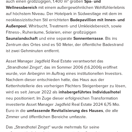
auch einen großzügigen, 1.400 m² großen
Spa- und
Wellnessbereich
mit einem außergewöhnlichen Wohlfühlerlebnis
auf höchstem Niveau. Der Hotelpark in Südwestlage mit dem im
neoklassizistischen Stil errichteten
Badepavillion mit Innen- und
Außenpool
, Whirbucht, Treatment- und Umkleidebereich, sowie
Fitness-, Ruheräume, Solarien, einer großzügigen
Saunalandschaft
und eine separate
Sonnenterrasse
. Bis ins
Zentrum des Ortes sind es 50 Meter, der öffentliche Badestrand
ist zwei Gehminuten entfernt.
Asset Manager Jagdfeld Real Estate verantwortet das
„Strandhotel Zingst“, das im Sommer 2006 (1.6.2006) eröffnet
wurde, von Anbeginn im Auftrag eines institutionellen Investors.
Nachdem dieser entschieden hatte, das Haus aus der
Kettenhotellerie des vorherigen Pächters Steigenberger zu lösen,
wird es seit Januar 2022 als
inhabergeführtes Individualhotel
neu positioniert. Im Zuge dieser erfolgreichen Transformation
investierte Asset Manager Jagdfeld Real Estate 2024 6,75 Mio.
Euro in die
umfassende Revitalisierung des Hauses
, die alle
Zimmer und öffentlichen Bereiche umfasste.
Das „Strandhotel Zingst“ wurde mehrmals für seine