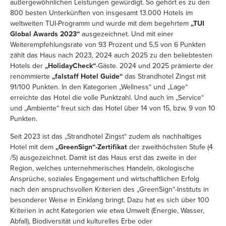
außergewöhnlichen Leistungen gewürdigt. So gehört es zu den
800 besten Unterkünften von insgesamt 13.000 Hotels im
weltweiten TUI-Programm und wurde mit dem begehrtem
„TUI
Global Awards 2023“
ausgezeichnet. Und mit einer
Weiterempfehlungsrate von 93 Prozent und 5,5 von 6 Punkten
zählt das Haus nach 2023, 2024 auch 2025 zu den beliebtesten
Hotels der
„HolidayCheck“
-Gäste. 2024 und 2025 prämierte der
renommierte
„falstaff Hotel Guide“
das Strandhotel Zingst mit
91/100 Punkten. In den Kategorien „Wellness“ und „Lage“
erreichte das Hotel die volle Punktzahl. Und auch im „Service“
und „Ambiente“ freut sich das Hotel über 14 von 15, bzw. 9 von 10
Punkten.
Seit 2023 ist das „Strandhotel Zingst“ zudem als nachhaltiges
Hotel mit dem
„GreenSign“-Zertifikat
der zweithöchsten Stufe (4
/5) ausgezeichnet. Damit ist das Haus erst das zweite in der
Region, welches unternehmerisches Handeln, ökologische
Ansprüche, soziales Engagement und wirtschaftlichen Erfolg
nach den anspruchsvollen Kriterien des „GreenSign“-Instituts in
besonderer Weise in Einklang bringt. Dazu hat es sich über 100
Kriterien in acht Kategorien wie etwa Umwelt (Energie, Wasser,
Abfall), Biodiversität und kulturelles Erbe oder