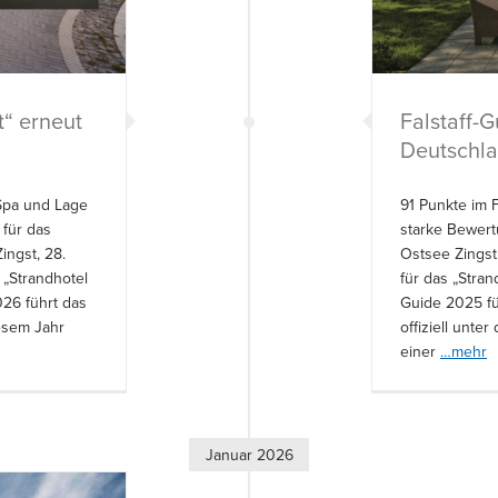
Falstaff-G
t“ erneut
Deutschla
91 Punkte im 
 Spa und Lage
starke Bewert
 für das
Ostsee Zingst
ingst, 28.
für das „Stran
 „Strandhotel
Guide 2025 fü
026 führt das
offiziell unte
esem Jahr
einer
…mehr
Januar 2026