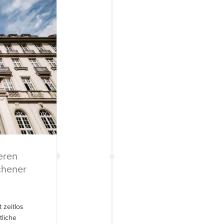
eren
achener
 zeitlos
tliche