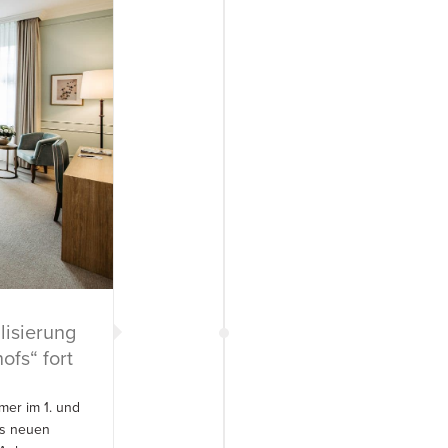
lisierung
ofs“ fort
er im 1. und
es neuen