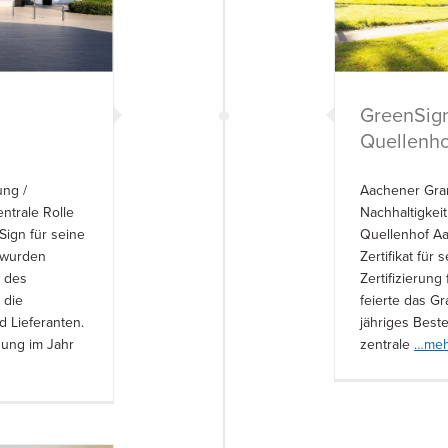
GreenSign-
Quellenho
ung /
Aachener Gran
entrale Rolle
Nachhaltigkeit
Sign für seine
Quellenhof A
t wurden
Zertifikat für
e des
Zertifizierung
 die
feierte das G
d Lieferanten.
jähriges Best
nung im Jahr
zentrale
…meh