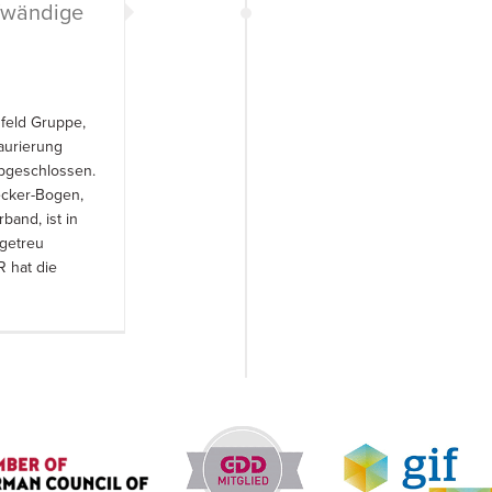
ufwändige
feld Gruppe,
taurierung
abgeschlossen.
ecker-Bogen,
band, ist in
getreu
 hat die