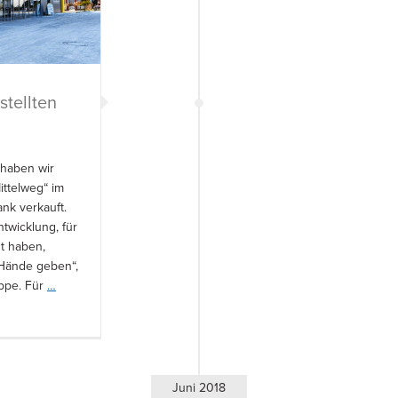
stellten
 haben wir
ittelweg“ im
ank verkauft.
twicklung, für
t haben,
 Hände geben“,
uppe. Für
…
Juni 2018