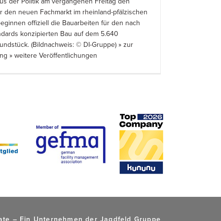
us der Politik am vergangenen Freitag den
ür den neuen Fachmarkt im rheinland-pfälzischen
beginnen offiziell die Bauarbeiten für den nach
dards konzipierten Bau auf dem 5.640
ndstück. (Bildnachweis: © DI-Gruppe) » zur
ung » weitere Veröffentlichungen
tate – Ein Unternehmen der
Jagdfeld Gruppe