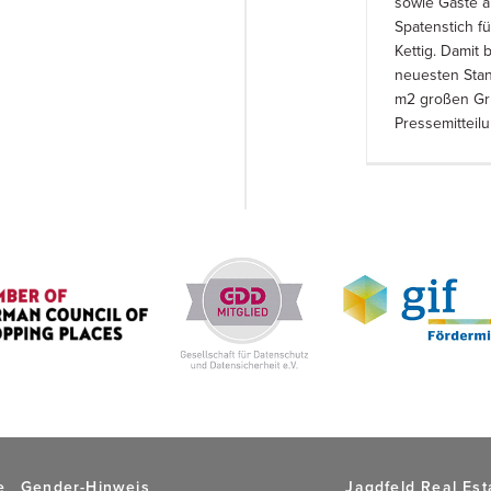
sowie Gäste a
Spatenstich f
Kettig. Damit 
neuesten Stan
m2 großen Gru
Pressemitteil
e
Gender-Hinweis
Jagdfeld Real Es