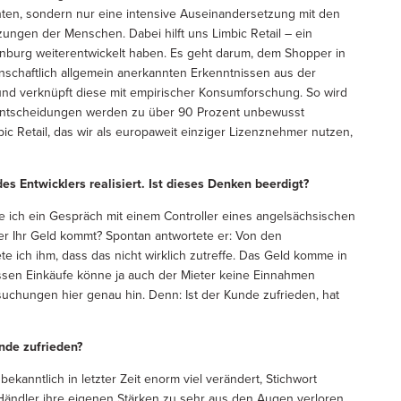
chten, sondern nur eine intensive Auseinandersetzung mit den
ungen der Menschen. Dabei hilft uns Limbic Retail – ein
burg weiterentwickelt haben. Es geht darum, dem Shopper in
enschaftlich allgemein anerkannten Erkenntnissen aus der
und verknüpft diese mit empirischer Konsumforschung. So wird
fentscheidungen werden zu über 90 Prozent unbewusst
mbic Retail, das wir als europaweit einziger Lizenznehmer nutzen,
 Entwicklers realisiert. Ist dieses Denken beerdigt?
tte ich ein Gespräch mit einem Controller eines angelsächsischen
er Ihr Geld kommt? Spontan antwortete er: Von den
e ich ihm, dass das nicht wirklich zutreffe. Das Geld komme in
en Einkäufe könne ja auch der Mieter keine Einnahmen
uchungen hier genau hin. Denn: Ist der Kunde zufrieden, hat
nde zufrieden?
bekanntlich in letzter Zeit enorm viel verändert, Stichwort
Händler ihre eigenen Stärken zu sehr aus den Augen verloren.