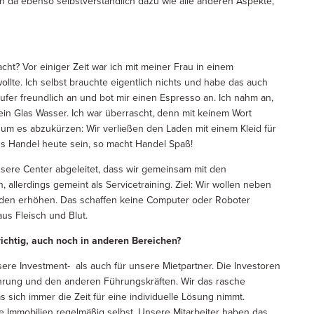
en da ebenso selbstverständlich dazu wie alle anderen Aspekte,
ht? Vor einiger Zeit war ich mit meiner Frau in einem
wollte. Ich selbst brauchte eigentlich nichts und habe das auch
äufer freundlich an und bot mir einen Espresso an. Ich nahm an,
ein Glas Wasser. Ich war überrascht, denn mit keinem Wort
um es abzukürzen: Wir verließen den Laden mit einem Kleid für
ss Handel heute sein, so macht Handel Spaß!
nsere Center abgeleitet, dass wir gemeinsam mit den
allerdings gemeint als Servicetraining. Ziel: Wir wollen neben
unden erhöhen. Das schaffen keine Computer oder Roboter
us Fleisch und Blut.
ichtig, auch noch in anderen Bereichen?
sere Investment- als auch für unsere Mietpartner. Die Investoren
hrung und den anderen Führungskräften. Wir das rasche
s sich immer die Zeit für eine individuelle Lösung nimmt.
e Immobilien regelmäßig selbst. Unsere Mitarbeiter haben das