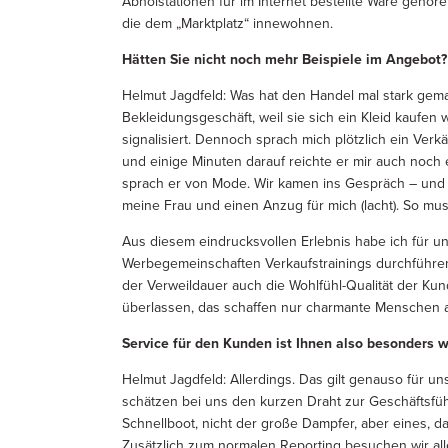
Abholstationen für im Internet bestellte Ware gehör
die dem „Marktplatz“ innewohnen.
Hätten Sie nicht noch mehr Beispiele im Angebot?
Helmut Jagdfeld: Was hat den Handel mal stark gemac
Bekleidungsgeschäft, weil sie sich ein Kleid kaufen 
signalisiert. Dennoch sprach mich plötzlich ein Verk
und einige Minuten darauf reichte er mir auch noch 
sprach er von Mode. Wir kamen ins Gespräch – und 
meine Frau und einen Anzug für mich (lacht). So mu
Aus diesem eindrucksvollen Erlebnis habe ich für u
Werbegemeinschaften Verkaufstrainings durchführen, 
der Verweildauer auch die Wohlfühl-Qualität der K
überlassen, das schaffen nur charmante Menschen a
Service für den Kunden ist Ihnen also besonders w
Helmut Jagdfeld: Allerdings. Das gilt genauso für un
schätzen bei uns den kurzen Draht zur Geschäftsfü
Schnellboot, nicht der große Dampfer, aber eines, da
Zusätzlich zum normalen Reporting besuchen wir all