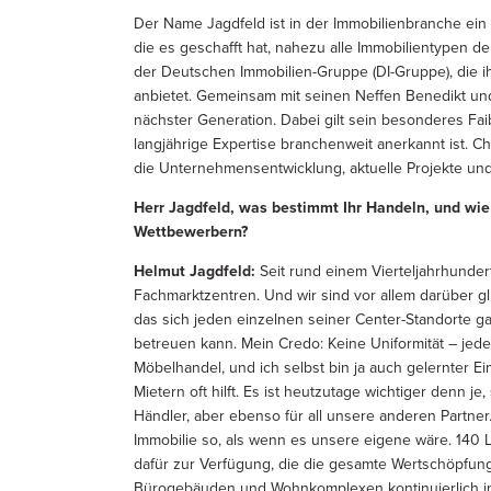
Der Name Jagdfeld ist in der Immobilienbranche ein B
die es geschafft hat, nahezu alle Immobilientypen de
der Deutschen Immobilien-Gruppe (DI-Gruppe), die i
anbietet. Gemeinsam mit seinen Neffen Benedikt und
nächster Generation. Dabei gilt sein besonderes Fa
langjährige Expertise branchenweit anerkannt ist. 
die Unternehmensentwicklung, aktuelle Projekte un
Herr Jagdfeld, was bestimmt Ihr Handeln, und wie
Wettbewerbern?
Helmut Jagdfeld:
Seit rund einem Vierteljahrhunde
Fachmarktzentren. Und wir sind vor allem darüber gl
das sich jeden einzelnen seiner Center-Standorte ga
betreuen kann. Mein Credo: Keine Uniformität – jed
Möbelhandel, und ich selbst bin ja auch gelernter Ei
Mietern oft hilft. Es ist heutzutage wichtiger denn je
Händler, aber ebenso für all unsere anderen Partner
Immobilie so, als wenn es unsere eigene wäre. 140 
dafür zur Verfügung, die die gesamte Wertschöpfung
Bürogebäuden und Wohnkomplexen kontinuierlich im