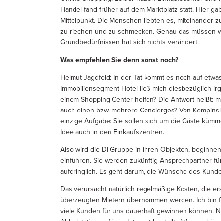
Handel fand früher auf dem Marktplatz statt. Hier gab
Mittelpunkt. Die Menschen liebten es, miteinander z
zu riechen und zu schmecken. Genau das müssen wi
Grundbedürfnissen hat sich nichts verändert.
Was empfehlen Sie denn sonst noch?
Helmut Jagdfeld: In der Tat kommt es noch auf etwa
Immobiliensegment Hotel ließ mich diesbezüglich i
einem Shopping Center helfen? Die Antwort heißt: m
auch einen bzw. mehrere Concierges? Von Kempinsk
einzige Aufgabe: Sie sollen sich um die Gäste kümme
Idee auch in den Einkaufszentren.
Also wird die DI-Gruppe in ihren Objekten, beginne
einführen. Sie werden zukünftig Ansprechpartner fü
aufdringlich. Es geht darum, die Wünsche des Kun
Das verursacht natürlich regelmäßige Kosten, die ers
überzeugten Mietern übernommen werden. Ich bin fe
viele Kunden für uns dauerhaft gewinnen können. Nat