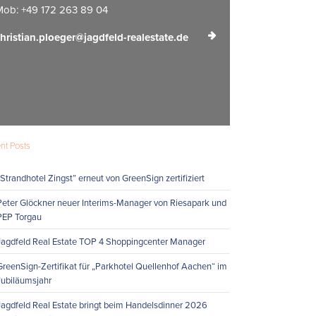
ob: +49 172 263 89 04
hristian.ploeger@jagdfeld-realestate.de
nt Posts
„Strandhotel Zingst” erneut von GreenSign zertifiziert
Peter Glöckner neuer Interims-Manager von Riesapark und
PEP Torgau
Jagdfeld Real Estate TOP 4 Shoppingcenter Manager
GreenSign-Zertifikat für „Parkhotel Quellenhof Aachen“ im
Jubiläumsjahr
Jagdfeld Real Estate bringt beim Handelsdinner 2026