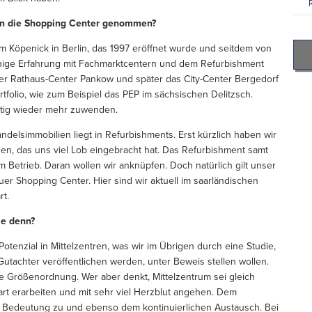
en die Shopping Center genommen?
um Köpenick in Berlin, das 1997 eröffnet wurde und seitdem von
einige Erfahrung mit Fachmarktcentern und dem Refurbishment
ner Rathaus-Center Pankow und später das City-Center Bergedorf
olio, wie zum Beispiel das PEP im sächsischen Delitzsch.
ftig wieder mehr zuwenden.
lsimmobilien liegt in Refurbishments. Erst kürzlich haben wir
en, das uns viel Lob eingebracht hat. Das Refurbishment samt
 Betrieb. Daran wollen wir anknüpfen. Doch natürlich gilt unser
er Shopping Center. Hier sind wir aktuell im saarländischen
rt.
ie denn?
tenzial in Mittelzentren, was wir im Übrigen durch eine Studie,
utachter veröffentlichen werden, unter Beweis stellen wollen.
re Größenordnung. Wer aber denkt, Mittelzentrum sei gleich
hart erarbeiten und mit sehr viel Herzblut angehen. Dem
 Bedeutung zu und ebenso dem kontinuierlichen Austausch. Bei