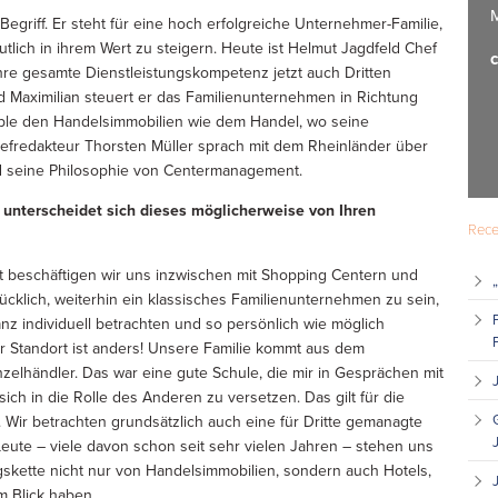
M
egriff. Er steht für eine hoch erfolgreiche Unternehmer-Familie,
utlich in ihrem Wert zu steigern. Heute ist Helmut Jagdfeld Chef
c
hre gesamte Dienstleistungskompetenz jetzt auch Dritten
 Maximilian steuert er das Familienunternehmen in Richtung
ible den Handelsimmobilien wie dem Handel, wo seine
Chefredakteur Thorsten Müller sprach mit dem Rheinländer über
d seine Philosophie von Centermanagement.
 unterscheidet sich dieses möglicherweise von Ihren
Rece
rt beschäftigen wir uns inzwischen mit Shopping Centern und
ücklich, weiterhin ein klassisches Familienunternehmen zu sein,
nz individuell betrachten und so persönlich wie möglich
er Standort ist anders! Unsere Familie kommt aus dem
nzelhändler. Das war eine gute Schule, die mir in Gesprächen mit
, sich in die Rolle des Anderen zu versetzen. Das gilt für die
. Wir betrachten grundsätzlich auch eine für Dritte gemanagte
Leute – viele davon schon seit sehr vielen Jahren – stehen uns
skette nicht nur von Handelsimmobilien, sondern auch Hotels,
 Blick haben.