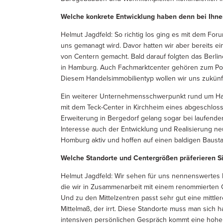
Welche konkrete Entwicklung haben denn bei Ihn
Helmut Jagdfeld: So richtig los ging es mit dem For
uns gemanagt wird. Davor hatten wir aber bereits 
von Centern gemacht. Bald darauf folgten das Berli
in Hamburg. Auch Fachmarktcenter gehören zum Portf
Diesem Handelsimmobilientyp wollen wir uns zukün
Ein weiterer Unternehmensschwerpunkt rund um Hande
mit dem Teck-Center in Kirchheim eines abgeschloss
Erweiterung in Bergedorf gelang sogar bei laufendem
Interesse auch der Entwicklung und Realisierung neu
Homburg aktiv und hoffen auf einen baldigen Bausta
Welche Standorte und Centergrößen präferieren S
Helmut Jagdfeld: Wir sehen für uns nennenswertes Po
die wir in Zusammenarbeit mit einem renommierten G
Und zu den Mittelzentren passt sehr gut eine mittle
Mittelmaß, der irrt. Diese Standorte muss man sich 
intensiven persönlichen Gespräch kommt eine hohe