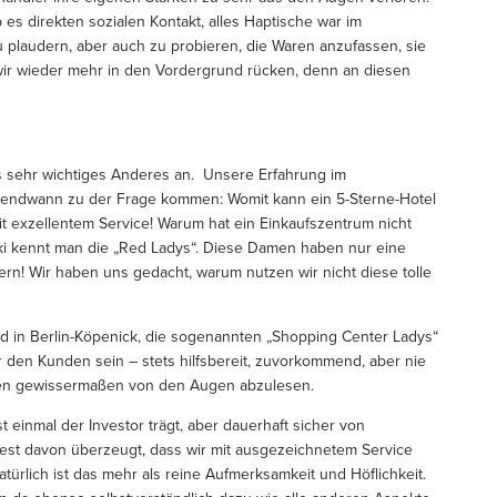
 es direkten sozialen Kontakt, alles Haptische war im
u plaudern, aber auch zu probieren, die Waren anzufassen, sie
r wieder mehr in den Vordergrund rücken, denn an diesen
s sehr wichtiges Anderes an. Unsere Erfahrung im
rgendwann zu der Frage kommen: Womit kann ein 5-Sterne-Hotel
it exzellentem Service! Warum hat ein Einkaufszentrum nicht
i kennt man die „Red Ladys“. Diese Damen haben nur eine
rn! Wir haben uns gedacht, warum nutzen wir nicht diese tolle
nd in Berlin-Köpenick, die sogenannten „Shopping Center Ladys“
r den Kunden sein – stets hilfsbereit, zuvorkommend, aber nie
den gewissermaßen von den Augen abzulesen.
t einmal der Investor trägt, aber dauerhaft sicher von
st davon überzeugt, dass wir mit ausgezeichnetem Service
ürlich ist das mehr als reine Aufmerksamkeit und Höflichkeit.