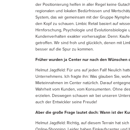
der Positionierung helfen in aller Regel keine Guta
regionalen und lokalen Bedürfnissen und Wertschätz
System, das wir gemeinsam mit der Gruppe Nymphen
den Kopf zu schauen. Limbic Retail basiert auf wiss
Hirnforschung, Psychologie und Evolutionsbiologie 
Kundenverhalten exakter vorhersagbar. Denn: Kau
getroffen. Wir sind froh und glücklich, denen mit Li
besser auf die Spur zu kommen.
Früher wurden ja Center nur nach den Wünschen des
Helmut Jagdfeld: Für uns auf jeden Fall! Neulich ha
Unternehmens. Ich fragte ihn: Was glauben Sie, woh
Mieteinnahmen im Center natürlich. Darauf entgegnet
Wahrheit vom Kunden, vom Konsumenten. Ohne dess
erzielen. Deswegen schauen wir bei unseren Unters
auch der Entwickler seine Freude!
Aber die große Frage lautet doch: Wann ist der Ku
Helmut Jagdfeld: Richtig, auf diesem Terrain hat sich 
Online-Shopping. Leider haben Einkaufscenter und 