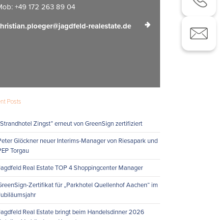
ob: +49 172 263 89 04
hristian.ploeger@jagdfeld-realestate.de
nt Posts
„Strandhotel Zingst” erneut von GreenSign zertifiziert
Peter Glöckner neuer Interims-Manager von Riesapark und
PEP Torgau
Jagdfeld Real Estate TOP 4 Shoppingcenter Manager
GreenSign-Zertifikat für „Parkhotel Quellenhof Aachen“ im
Jubiläumsjahr
Jagdfeld Real Estate bringt beim Handelsdinner 2026