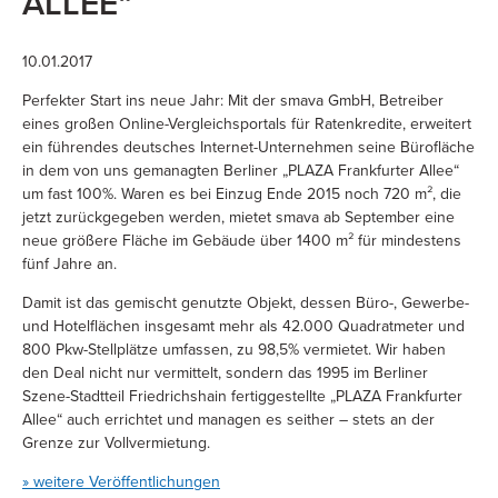
ALLEE“
10.01.2017
Perfekter Start ins neue Jahr: Mit der smava GmbH, Betreiber
eines großen Online-Vergleichsportals für Ratenkredite, erweitert
ein führendes deutsches Internet-Unternehmen seine Bürofläche
in dem von uns gemanagten Berliner „PLAZA Frankfurter Allee“
um fast 100%. Waren es bei Einzug Ende 2015 noch 720 m², die
jetzt zurückgegeben werden, mietet smava ab September eine
neue größere Fläche im Gebäude über 1400 m² für mindestens
fünf Jahre an.
Damit ist das gemischt genutzte Objekt, dessen Büro-, Gewerbe-
und Hotelflächen insgesamt mehr als 42.000 Quadratmeter und
800 Pkw-Stellplätze umfassen, zu 98,5% vermietet. Wir haben
den Deal nicht nur vermittelt, sondern das 1995 im Berliner
Szene-Stadtteil Friedrichshain fertiggestellte „PLAZA Frankfurter
Allee“ auch errichtet und managen es seither – stets an der
Grenze zur Vollvermietung.
» weitere Veröffentlichungen