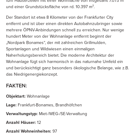
fünf Häuserzeilen mit einer Wohnfläche von insgesamt 7.073 m²
und einer Grundstücksfläche von rd. 10.397 m².
Der Standort ist etwa 8 Kilometer von der Frankfurter City
entfernt und ist über einen direkten Autobahnzubringer sowie
mehrere ÖPNV-Anbindungen schnell zu erreichen. Nur wenige
hundert Meter von der Wohnanlage entfernt beginnt der
„Nordpark Bonames“, der mit zahlreichen Grillmulden,
Sportanlagen und Wildwiesen einen einmaligen
Naherholungsbereich bietet. Die moderne Architektur der
Wohnanlage fügt sich harmonisch in das naturnahe Umfeld ein
und berücksichtigt ganz besonders ökologische Belange, wie z.B.
das Niedrigenergiekonzept.
FAKTEN:
Objektart:
Wohnanlage
Lage:
Frankfurt-Bonames, Brandhöfchen
Verwaltungstyp:
Miet-/WEG-/SE-Verwaltung
Anzahl Häuser:
12
Anzahl Wohneinheiten:
97