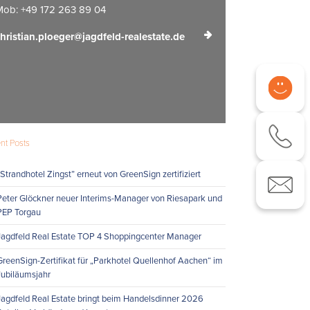
ob: +49 172 263 89 04
hristian.ploeger@jagdfeld-realestate.de
nt Posts
„Strandhotel Zingst” erneut von GreenSign zertifiziert
Peter Glöckner neuer Interims-Manager von Riesapark und
PEP Torgau
Jagdfeld Real Estate TOP 4 Shoppingcenter Manager
GreenSign-Zertifikat für „Parkhotel Quellenhof Aachen“ im
Jubiläumsjahr
Jagdfeld Real Estate bringt beim Handelsdinner 2026