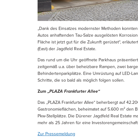
„Dank des Einsatzes modernster Methoden konnten 
Autos anhaftenden Tau-Salze ausgelösten Korrosio
Fläche ist jetzt gut für die Zukunft gerüstet“, erlä
(East) der Jagdfeld Real Estate.
Das rund um die Uhr geöffnete Parkhaus präsentiert s
zeitgemäß u.a. über beheizbare Rampen, zwei barg
Behindertenparkplätze. Eine Umrüstung auf LED-Lamp
Schritte, die so bald als möglich folgen sollen.
Zum
„PLAZA Frankfurter Allee“
Das „PLAZA Frankfurter Allee“ beherbergt auf 42.20
Gastronomieflächen, beheimatet auf 5.600 m² den Be
Pkw-Stellplätze. Die Dürener Jagdfeld Real Estate ma
mehr als 25 Jahren für eine Investorengemeinschaft
Zur Pressemeldung