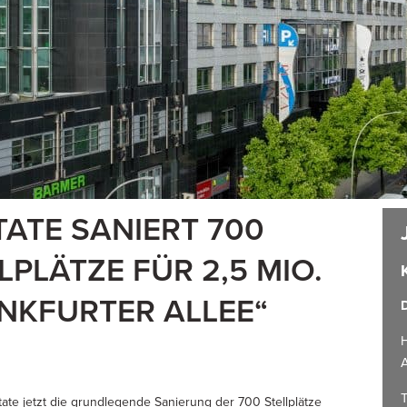
TATE SANIERT 700
PLÄTZE FÜR 2,5 MIO.
ANKFURTER ALLEE“
D
H
A
T
ate jetzt die grundlegende Sanierung der 700 Stellplätze