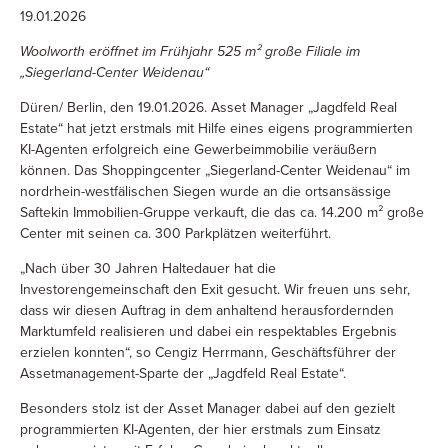
19.01.2026
Woolworth eröffnet im Frühjahr 525 m² große Filiale im
„Siegerland-Center Weidenau“
Düren/ Berlin, den 19.01.2026. Asset Manager „Jagdfeld Real
Estate“ hat jetzt erstmals mit Hilfe eines eigens programmierten
KI-Agenten erfolgreich eine Gewerbeimmobilie veräußern
können. Das Shoppingcenter „Siegerland-Center Weidenau“ im
nordrhein-westfälischen Siegen wurde an die ortsansässige
Saftekin Immobilien-Gruppe verkauft, die das ca. 14.200 m² große
Center mit seinen ca. 300 Parkplätzen weiterführt.
„Nach über 30 Jahren Haltedauer hat die
Investorengemeinschaft den Exit gesucht. Wir freuen uns sehr,
dass wir diesen Auftrag in dem anhaltend herausfordernden
Marktumfeld realisieren und dabei ein respektables Ergebnis
erzielen konnten“, so Cengiz Herrmann, Geschäftsführer der
Assetmanagement-Sparte der „Jagdfeld Real Estate“.
Besonders stolz ist der Asset Manager dabei auf den gezielt
programmierten KI-Agenten, der hier erstmals zum Einsatz