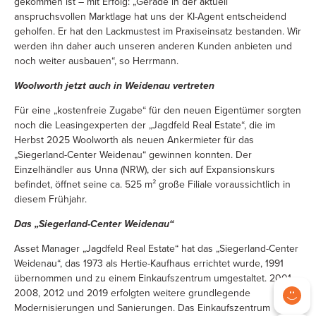
gekommen ist – mit Erfolg: „Gerade in der aktuell
anspruchsvollen Marktlage hat uns der KI-Agent entscheidend
geholfen. Er hat den Lackmustest im Praxiseinsatz bestanden. Wir
werden ihn daher auch unseren anderen Kunden anbieten und
noch weiter ausbauen“, so Herrmann.
Woolworth jetzt auch in Weidenau vertreten
Für eine „kostenfreie Zugabe“ für den neuen Eigentümer sorgten
noch die Leasingexperten der „Jagdfeld Real Estate“, die im
Herbst 2025 Woolworth als neuen Ankermieter für das
„Siegerland-Center Weidenau“ gewinnen konnten. Der
Einzelhändler aus Unna (NRW), der sich auf Expansionskurs
befindet, öffnet seine ca. 525 m² große Filiale voraussichtlich in
diesem Frühjahr.
Das „Siegerland-Center Weidenau“
Asset Manager „Jagdfeld Real Estate“ hat das „Siegerland-Center
Weidenau“, das 1973 als Hertie-Kaufhaus errichtet wurde, 1991
übernommen und zu einem Einkaufszentrum umgestaltet. 2001,
2008, 2012 und 2019 erfolgten weitere grundlegende
Modernisierungen und Sanierungen. Das Einkaufszentrum