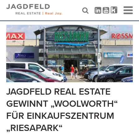
Skip
to
content
JAGDFELD REAL ESTATE
GEWINNT „WOOLWORTH“
FÜR EINKAUFSZENTRUM
„RIESAPARK“