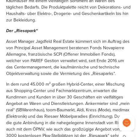
Kaufhäuser mit einem vielfältigen Sortiment an Waren des
täglichen Bedarfs. Die Produktpalette reicht von Dekorations- und
Haushalts- über Elektro-, Drogerie- und Geschenkartikeln bis hin
zur Bekleidung.
Der „Riesapark“
Asset Manager Jagdfeld Real Estate kümmert sich im Auftrag des
von Principal Asset Management beratenen Fonds Novapierre
Allemagne, französische SCPI (Offener Immobilien Fonds),
welcher von PAREF Gestion verwaltet wird, seit Ende 2016 um
das Centermanagement, die kaufmännische und technische
Objektverwaltung sowie die Vermietung des „Riesaparks“.
In dem rund 45.000 m² großen Hybrid-Center, einer Mischung
aus Shopping-Center und Fachmarktzentrum, erwarten die
Kundinnen und Kunden in über 30 Geschäften ein vielfältiges
Angebot an Waren und Dienstleistungen. Ankermieter sind „mein
real“ (SBWarenhaus), toom-Baumarkt, Aldi, Kress (Mode), medimax
(Elektronik) und das Riesaer Möbelparadies (Einrichtung). Durch
die gute Anbindung in die nahegelegene Innenstadt von Riesa,
auch mit dem ÖPNV, wie auch das großzügige Angebot von
3000 kostenlosen Pkw-Stellplätzen ist der „Riesapark“ sehr