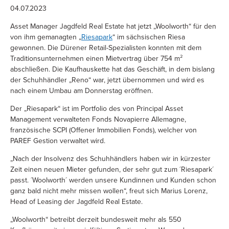
04.07.2023
Asset Manager Jagdfeld Real Estate hat jetzt „Woolworth“ für den
von ihm gemanagten „
Riesapark
“ im sächsischen Riesa
gewonnen. Die Dürener Retail-Spezialisten konnten mit dem
Traditionsunternehmen einen Mietvertrag über 754 m²
abschließen. Die Kaufhauskette hat das Geschäft, in dem bislang
der Schuhhändler „Reno“ war, jetzt übernommen und wird es
nach einem Umbau am Donnerstag eröffnen.
Der „Riesapark“ ist im Portfolio des von Principal Asset
Management verwalteten Fonds Novapierre Allemagne,
französische SCPI (Offener Immobilien Fonds), welcher von
PAREF Gestion verwaltet wird.
„Nach der Insolvenz des Schuhhändlers haben wir in kürzester
Zeit einen neuen Mieter gefunden, der sehr gut zum ´Riesapark´
passt. ´Woolworth´ werden unsere Kundinnen und Kunden schon
ganz bald nicht mehr missen wollen“, freut sich Marius Lorenz,
Head of Leasing der Jagdfeld Real Estate.
„Woolworth“ betreibt derzeit bundesweit mehr als 550