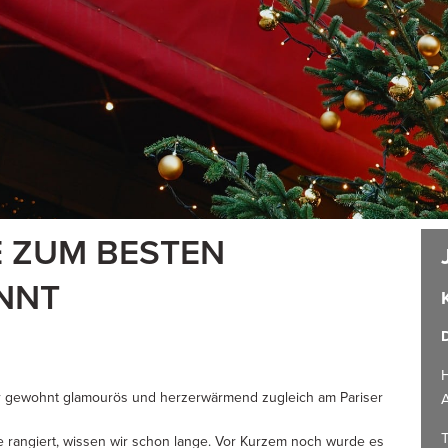
 ZUM BESTEN
NNT
D
H
er gewohnt glamourös und herzerwärmend zugleich am Pariser
A
T
rie rangiert, wissen wir schon lange. Vor Kurzem noch wurde es