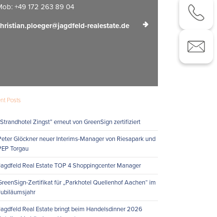
ob: +49 172 263 89 04
hristian.ploeger@jagdfeld-realestate.de
nt Posts
„Strandhotel Zingst” erneut von GreenSign zertifiziert
Peter Glöckner neuer Interims-Manager von Riesapark und
PEP Torgau
Jagdfeld Real Estate TOP 4 Shoppingcenter Manager
GreenSign-Zertifikat für „Parkhotel Quellenhof Aachen“ im
Jubiläumsjahr
Jagdfeld Real Estate bringt beim Handelsdinner 2026