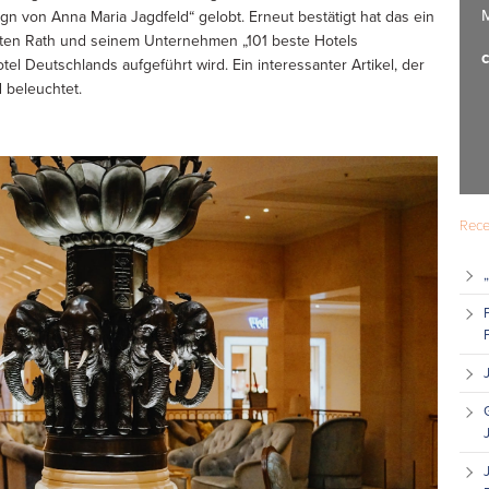
M
ign von Anna Maria Jagdfeld“ gelobt. Erneut bestätigt hat das ein
arsten Rath und seinem Unternehmen „101 beste Hotels
c
el Deutschlands aufgeführt wird. Ein interessanter Artikel, der
d beleuchtet.
Rece